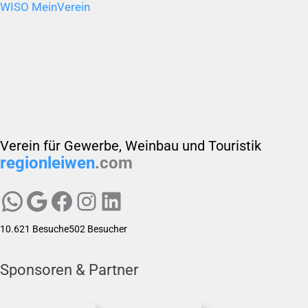
WISO MeinVerein
Verein für Gewerbe, Weinbau und Touristik
regionleiwen
.com
egion Leiwen e.V.
Region Leiwen e.V.
Region Leiwen e.V.
Region Leiwen e.V.
LinkedIn
10.621 Besuche
502 Besucher
Sponsoren & Partner