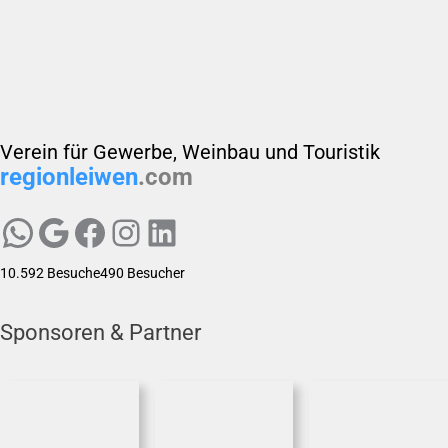
Verein für Gewerbe, Weinbau und Touristik
regionleiwen
.com
egion Leiwen e.V.
Region Leiwen e.V.
Region Leiwen e.V.
Region Leiwen e.V.
LinkedIn
10.592 Besuche
490 Besucher
Sponsoren & Partner