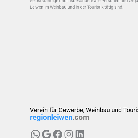
Selbstständige und insbesondere alle Personen und Organ
Leiwen im Weinbau und in der Touristik tätig sind.
Verein für Gewerbe, Weinbau und Touri
regionleiwen
.com
Region Leiwen e.V.
Region Leiwen e.V.
Region Leiwen e.V.
Region Leiwen e.V.
LinkedIn