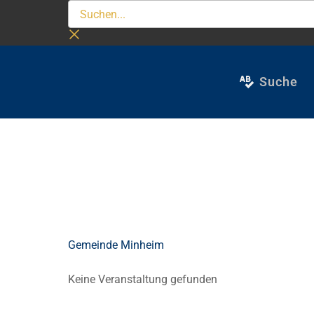
Zum
Suchen...
Inhalt
springen
Suche
Gemeinde Minheim
Keine Veranstaltung gefunden