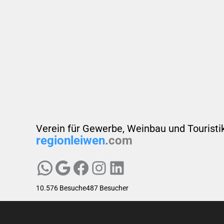
Verein für Gewerbe, Weinbau und Touristi
regionleiwen
.com
Region Leiwen e.V.
Region Leiwen e.V.
Region Leiwen e.V.
Region Leiwen e.V.
LinkedIn
10.576 Besuche
487 Besucher