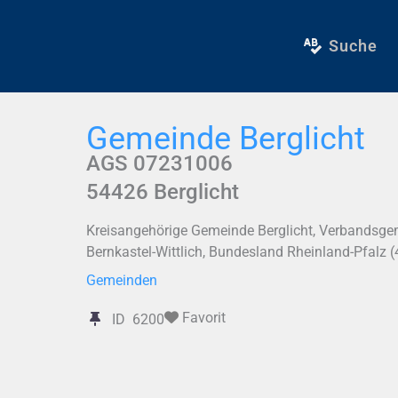
Zum
Inhalt
Suche
springen
Gemeinde Berglicht
AGS 07231006
54426
Berglicht
Kreisangehörige Gemeinde Berglicht, Verbandsge
Bernkastel-Wittlich, Bundesland Rheinland-Pfalz 
Gemeinden
Favorit
ID
6200