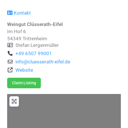
Kontakt
Weingut Clüsserath-Eifel
Im Hof 6
54349
Trittenheim
Stefan Lergenmüller
+49 6507 99001
info
@
cluesserath-eifel.de
Website
Claim Listing