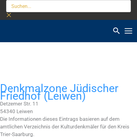
Zum
Suchen...
Inhalt
springen
Denkmalzone Jüdischer
Friedhof (Leiwen)
Detzemer Str. 11
54340
Leiwen
Die Informationen dieses Eintrags basieren auf dem
amtlichen Verzeichnis der Kulturdenkmäler für den Kreis
Trier-Saarburg.