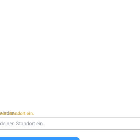
geladen …
inen Standort ein.