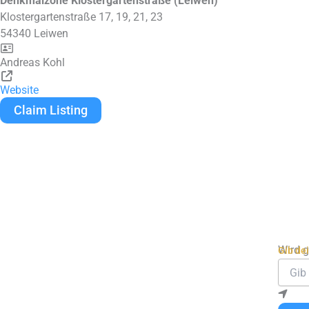
Denkmalzone Klostergartenstraße (Leiwen)
Klostergartenstraße 17, 19, 21, 23
54340
Leiwen
Andreas Kohl
Website
Claim Listing
Wird 
Gib de