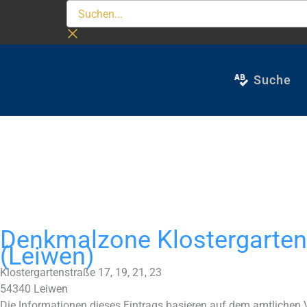
Zum
Suchen...
Inhalt
springen
Suche
Denkmalzone Klostergarten
(Leiwen)
Klostergartenstraße 17, 19, 21, 23
54340
Leiwen
Die Informationen dieses Eintrags basieren auf dem amtlichen 