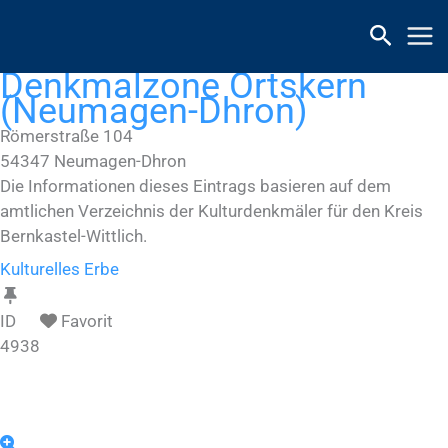
Zum
Inhalt
springen
Denkmalzone Ortskern
(Neumagen-Dhron)
Römerstraße 104
54347
Neumagen-Dhron
Die Informationen dieses Eintrags basieren auf dem
amtlichen Verzeichnis der Kulturdenkmäler für den Kreis
Bernkastel-Wittlich.
Kulturelles Erbe
ID
Favorit
4938