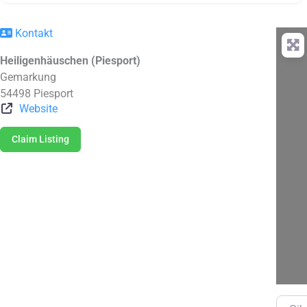
Kontakt
Heiligenhäuschen (Piesport)
Gemarkung
54498
Piesport
Website
Claim Listing
Gib de