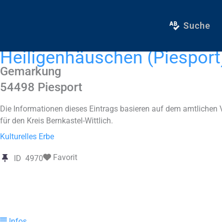
Zum
Inhalt
Suche
springen
Heiligenhäuschen (Piesport
Gemarkung
54498
Piesport
Die Informationen dieses Eintrags basieren auf dem amtlichen 
für den Kreis Bernkastel-Wittlich.
Kulturelles Erbe
Favorit
ID
4970
Infos