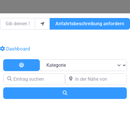
Gib deinen Standort ein.
Anfahrtsbeschreibung anfordern
Dashboard
Kategorie
Entfernung
Eintrag suchen
In der Nähe von
Suchen