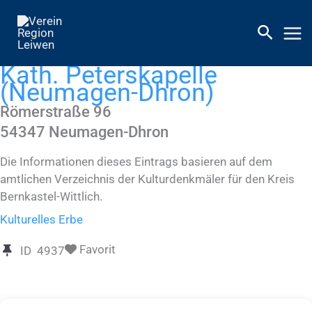
Zum
Inhalt
springen
Kath. Peterskapelle
(Neumagen-Dhron)
Römerstraße 96
54347
Neumagen-Dhron
Die Informationen dieses Eintrags basieren auf dem
amtlichen Verzeichnis der Kulturdenkmäler für den Kreis
Bernkastel-Wittlich.
Kulturelles Erbe
Favorit
ID
4937