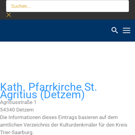
Zum
Suchen...
Inhalt
springen
Kath. Pfarrkirche St.
Agritius (Detzem)
Agritiusstraße 1
54340
Detzem
Die Informationen dieses Eintrags basieren auf dem
amtlichen Verzeichnis der Kulturdenkmäler für den Kreis
Trier-Saarburg.