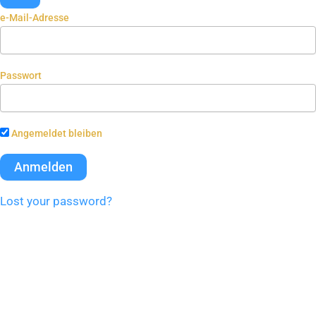
e-Mail-Adresse
Passwort
Angemeldet bleiben
Lost your password?
Change Location
Find awesome listings near you!
Change Location