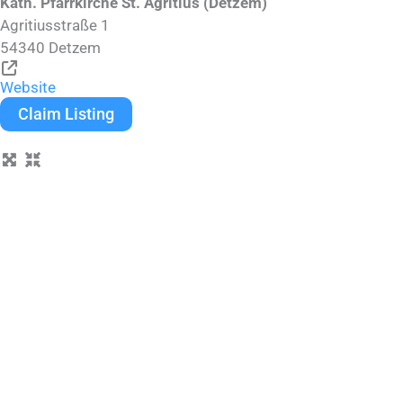
Kath. Pfarrkirche St. Agritius (Detzem)
Agritiusstraße 1
54340
Detzem
Website
Claim Listing