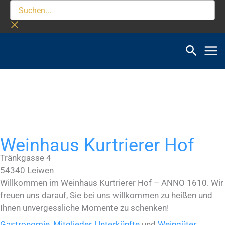
Zum
Suchen...
Inhalt
springen
Weinhaus Kurtrierer Hof
Tränkgasse 4
54340
Leiwen
Willkommen im Weinhaus Kurtrierer Hof – ANNO 1610. Wir
freuen uns darauf, Sie bei uns willkommen zu heißen und
Ihnen unvergessliche Momente zu schenken!
Gastronomie
,
Mitglieder
,
Unterkünfte
und
Weingüter