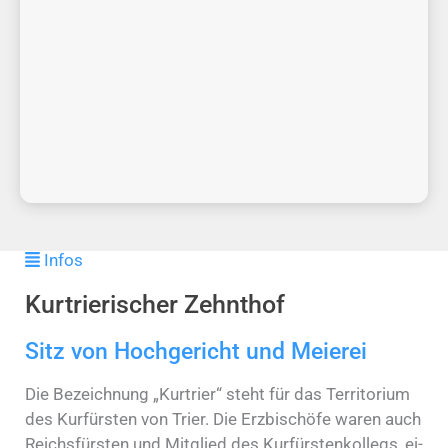
Infos
Kurtrierischer Zehnthof
Sitz von Hochgericht und Meierei
Die Be­zeich­nung „Kur­trier“ steht für das Ter­ri­to­ri­um
des Kur­fürs­ten von Trier. Die Erz­bi­schöfe waren auch
Reichs­fürsten und Mit­glied des Kur­fürs­ten­kol­legs, ei­