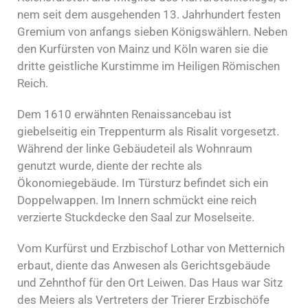
nem seit dem aus­ge­hen­den 13. Jahr­hun­dert fes­ten
Gre­mi­um von anfangs sieben Kö­nigs­wäh­lern. Ne­ben
den Kurfürsten von Mainz und Köln waren sie die
drit­te geist­li­che Kur­stim­me im Heiligen Römischen
Reich.
Dem 1610 erwähnten Renaissancebau ist
giebelseitig ein Treppenturm als Risalit vorgesetzt.
Während der linke Gebäudeteil als Wohnraum
genutzt wurde, diente der rechte als
Ökonomiegebäude. Im Türsturz befindet sich ein
Doppelwappen. Im Innern schmückt eine reich
verzierte Stuckdecke den Saal zur Moselseite.
Vom Kurfürst und Erzbischof Lothar von Metternich
erbaut, diente das Anwesen als Gerichtsgebäude
und Zehnthof für den Ort Leiwen. Das Haus war Sitz
des Meiers als Vertreters der Trierer Erzbischöfe