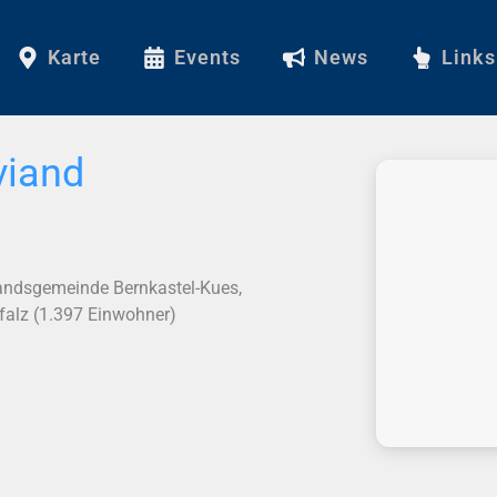
Karte
Events
News
Links
viand
andsgemeinde Bernkastel-Kues,
Pfalz (1.397 Einwohner)