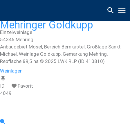
Zum
Inhalt
springen
Mehringer Goldkupp
Einzelweinlage
54346
Mehring
Anbaugebiet Mosel, Bereich Bernkastel, Großlage Sankt
Michael, Weinlage Goldkupp, Gemarkung Mehring,
Rebfläche 89,5 ha © 2025 LWK RLP (ID 410810)
Weinlagen
ID
Favorit
4049