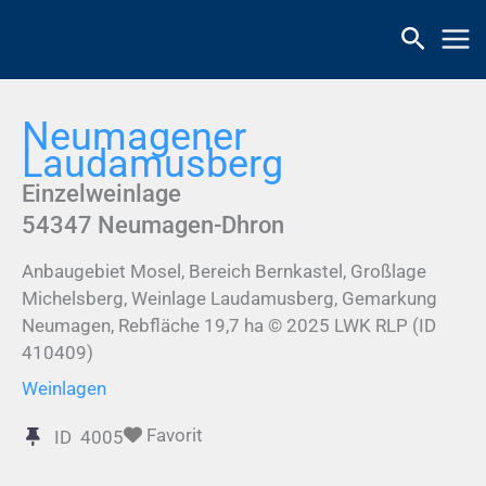
Zum
Inhalt
springen
Neumagener
Laudamusberg
Einzelweinlage
54347
Neumagen-Dhron
Anbaugebiet Mosel, Bereich Bernkastel, Großlage
Michelsberg, Weinlage Laudamusberg, Gemarkung
Neumagen, Rebfläche 19,7 ha © 2025 LWK RLP (ID
410409)
Weinlagen
Favorit
ID
4005