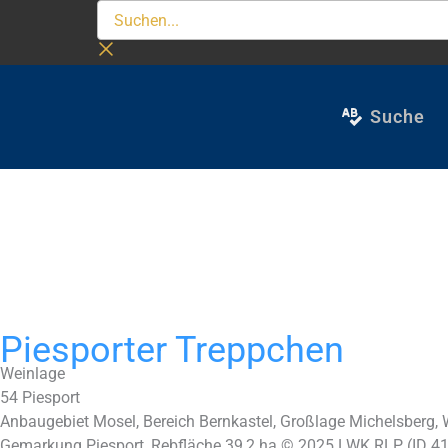
Zum
Suchen...
Inhalt
springen
Suche
Piesporter Treppchen
Weinlage
54
Piesport
Anbaugebiet Mosel, Bereich Bernkastel, Großlage Michelsberg,
Gemarkung Piesport, Rebfläche 39,2 ha © 2025 LWK RLP (ID 4