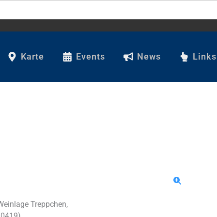
Karte
Events
News
Links
 Weinlage Treppchen,
10419)