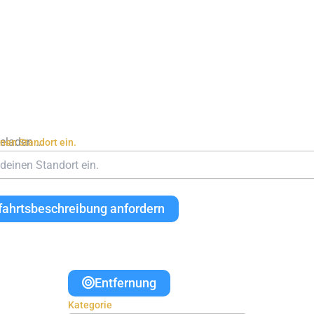
geladen …
inen Standort ein.
fahrtsbeschreibung anfordern
Entfernung
Kategorie