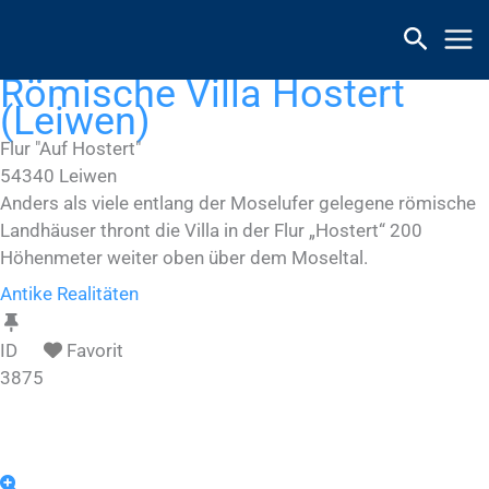
Zum
Inhalt
springen
Römische Villa Hostert
(Leiwen)
Flur "Auf Hostert"
54340
Leiwen
Anders als viele entlang der Moselufer gelegene römische
Landhäuser thront die Villa in der Flur „Hostert“ 200
Höhenmeter weiter oben über dem Moseltal.
Antike Realitäten
ID
Favorit
3875