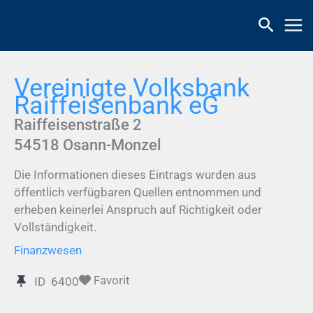
Zum
Inhalt
springen
Vereinigte Volksbank
Raiffeisenbank eG
Raiffeisenstraße 2
54518
Osann-Monzel
Die Informationen dieses Eintrags wurden aus
öffentlich verfügbaren Quellen entnommen und
erheben keinerlei Anspruch auf Richtigkeit oder
Vollständigkeit.
Finanzwesen
Favorit
ID
6400