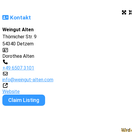
Kontakt
Weingut Alten
Thörnicher Str. 9
54340
Detzem
Dorothea Alten
+49 6507 3101
info
@
weingut-alten.com
Website
Claim Listing
Wird
Gib d