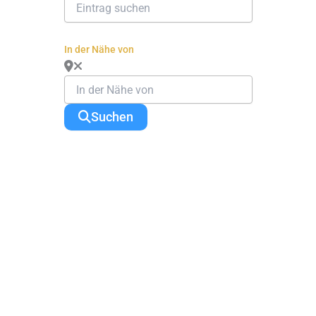
In der Nähe von
Suchen
Change Location
Find awesome listings near you!