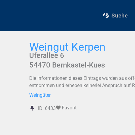
Zum
Inhalt
Suche
springen
Weingut Kerpen
Uferallee 6
54470
Bernkastel-Kues
Die Informationen dieses Eintrags wurden aus öff
entnommen und erheben keinerlei Anspruch auf Ric
Weingüter
Favorit
ID
6433