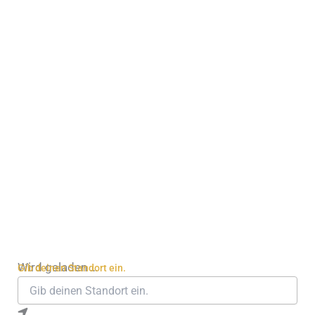
Wird geladen …
Gib deinen Standort ein.