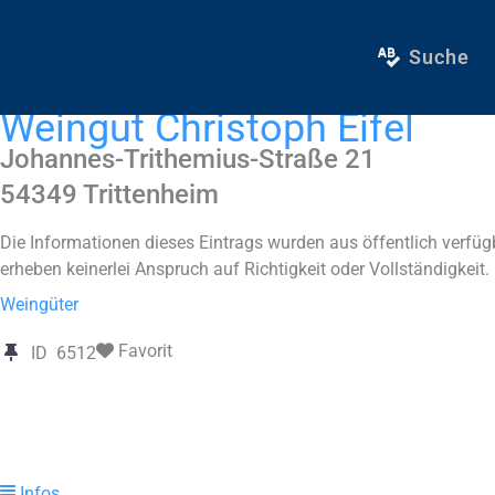
Zum
Inhalt
Suche
springen
Weingut Christoph Eifel
Johannes-Trithemius-Straße 21
54349
Trittenheim
Die Informationen dieses Eintrags wurden aus öffentlich verf
erheben keinerlei Anspruch auf Richtigkeit oder Vollständigkeit.
Weingüter
Favorit
ID
6512
Infos