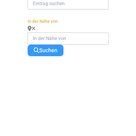
In der Nähe von
Suchen
Change Location
Find awesome listings near you!