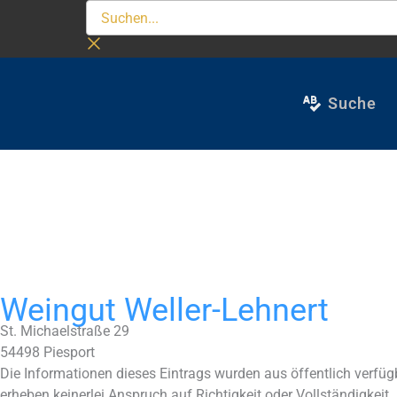
Zum
Suchen...
Inhalt
springen
Suche
Weingut Weller-Lehnert
St. Michaelstraße 29
54498
Piesport
Die Informationen dieses Eintrags wurden aus öffentlich verf
erheben keinerlei Anspruch auf Richtigkeit oder Vollständigkeit.