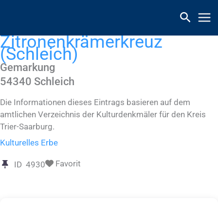
Zum
Inhalt
springen
Zitronenkrämerkreuz
(Schleich)
Gemarkung
54340
Schleich
Die Informationen dieses Eintrags basieren auf dem
amtlichen Verzeichnis der Kulturdenkmäler für den Kreis
Trier-Saarburg.
Kulturelles Erbe
Favorit
ID
4930