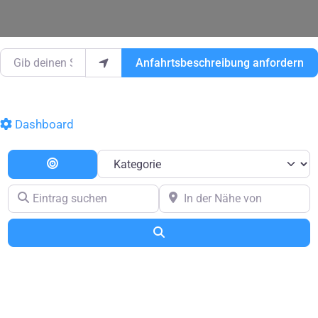
Gib deinen Standort ein.
Anfahrtsbeschreibung anfordern
Dashboard
Kategorie
Entfernung
Eintrag suchen
In der Nähe von
Suchen