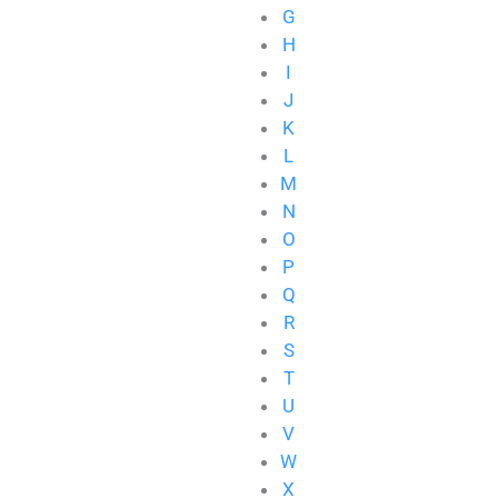
G
H
I
J
K
L
M
N
O
P
Q
R
S
T
U
V
W
X