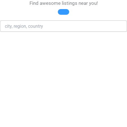
Find awesome listings near you!
Change Location