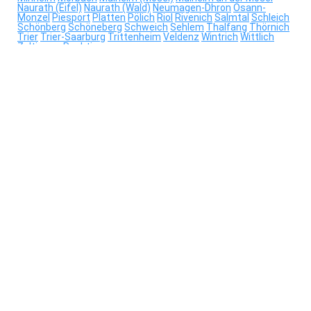
Naurath (Eifel)
Naurath (Wald)
Neumagen-Dhron
Osann-
Monzel
Piesport
Platten
Pölich
Riol
Rivenich
Salmtal
Schleich
Schönberg
Schöneberg
Schweich
Sehlem
Thalfang
Thörnich
Trier
Trier-Saarburg
Trittenheim
Veldenz
Wintrich
Wittlich
Zeltingen-Rachtig
e-Mail-Adresse
Passwort
Angemeldet bleiben